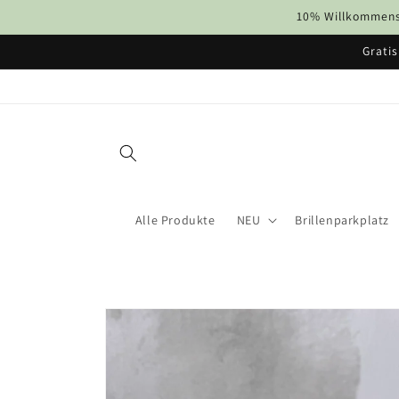
Direkt
10% Willkommens-
zum
Inhalt
Gratis
Alle Produkte
NEU
Brillenparkplatz
Zu
Produktinformationen
springen