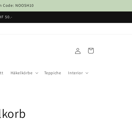
dem Code: NOOSH10
HF 50.-
Einloggen
Warenkorb
tt
Häkelkörbe
Teppiche
Interior
lkorb