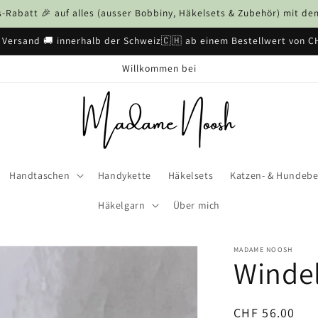
Rabatt 🎉 auf alles (ausser Bobbiny, Häkelsets & Zubehör) mit 
 Versand 🚚 innerhalb der Schweiz🇨🇭 ab einem Bestellwert von C
Willkommen bei
Handtaschen
Handykette
Häkelsets
Katzen- & Hundebe
Häkelgarn
Über mich
MADAME NOOSH
Winde
Normaler
CHF 56.00