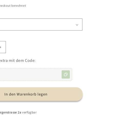
heckout berechnet
Erhöhe
die
Menge
extra mit dem Code:
für
Windelkorb
In den Warenkorb legen
igenstrasse 2a
verfügbar