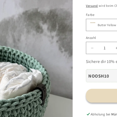
Preis
Versand
wird beim C
Farbe
Anzahl
Verringere
die
Menge
Sichere dir 10% 
für
Windelkorb
NOOSH10
Abholung bei
Mün