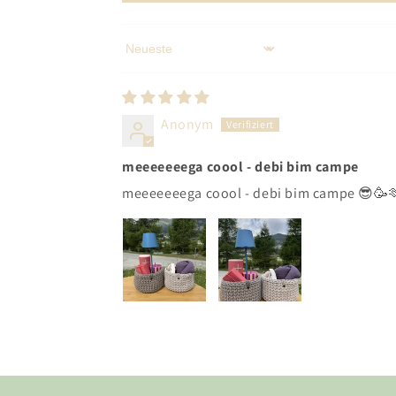
Sort by
Anonym
meeeeeeega coool - debi bim campe
meeeeeeega coool - debi bim campe 😎🥳