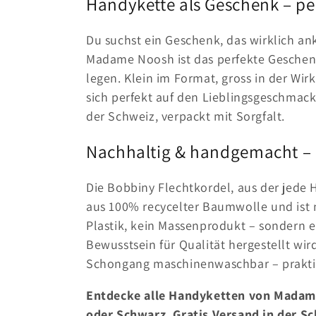
Handykette als Geschenk – per
:
Du suchst ein Geschenk, das wirklich 
Madame Noosh ist das perfekte Geschenk
legen. Klein im Format, gross in der Wir
sich perfekt auf den Lieblingsgeschma
der Schweiz, verpackt mit Sorgfalt.
Nachhaltig & handgemacht – 
Die Bobbiny Flechtkordel, aus der jede
aus 100% recycelter Baumwolle und ist n
Plastik, kein Massenprodukt – sondern e
Bewusstsein für Qualität hergestellt wir
Schongang maschinenwaschbar – praktis
Entdecke alle Handyketten von Madame 
oder Schwarz. Gratis Versand in der S