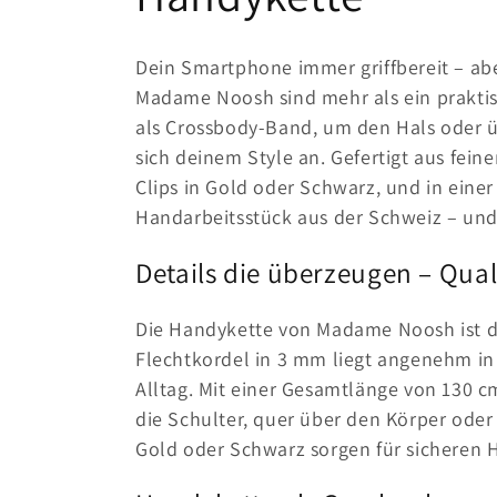
a
Dein Smartphone immer griffbereit – ab
t
Madame Noosh sind mehr als ein praktisc
als Crossbody-Band, um den Hals oder üb
e
sich deinem Style an. Gefertigt aus fei
Clips in Gold oder Schwarz, und in einer
g
Handarbeitsstück aus der Schweiz – und 
Details die überzeugen – Qua
o
Die Handykette von Madame Noosh ist dur
r
Flechtkordel in 3 mm liegt angenehm in
Alltag. Mit einer Gesamtlänge von 130 c
i
die Schulter, quer über den Körper oder
Gold oder Schwarz sorgen für sicheren 
e