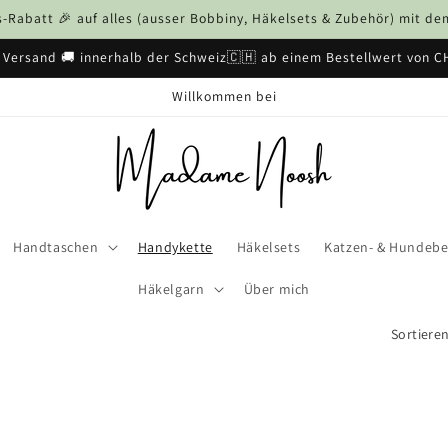
Rabatt 🎉 auf alles (ausser Bobbiny, Häkelsets & Zubehör) mit 
 Versand 🚚 innerhalb der Schweiz🇨🇭 ab einem Bestellwert von C
Willkommen bei
Handtaschen
Handykette
Häkelsets
Katzen- & Hundebe
Häkelgarn
Über mich
Sortiere