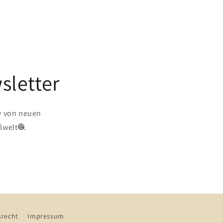
sletter
v von neuen
lwelt🧶
srecht
Impressum