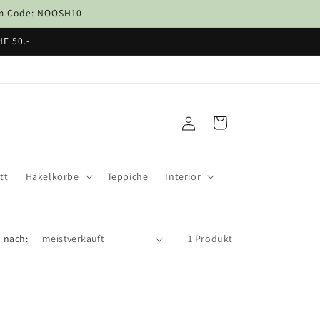
dem Code: NOOSH10
HF 50.-
Einloggen
Warenkorb
tt
Häkelkörbe
Teppiche
Interior
n nach:
1 Produkt