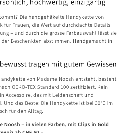
sönlich, hochwertig, einzigartig
ankommt? Die handgehäkelte Handykette von
 für Frauen, die Wert auf durchdachte Details
kung – und durch die grosse Farbauswahl lässt sie
ck der Beschenkten abstimmen. Handgemacht in
bewusst tragen mit gutem Gewissen
 Handykette von Madame Noosh entsteht, besteht
ach OEKO-TEX Standard 100 zertifiziert. Kein
in Accessoire, das mit Leidenschaft und
d. Und das Beste: Die Handykette ist bei 30°C im
ch für den Alltag.
Noosh – in vielen Farben, mit Clips in Gold
chweiz ab CHF 50.–