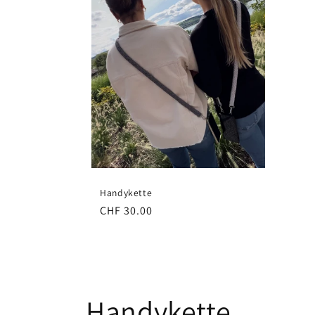
Handykette
Normaler
CHF 30.00
Preis
K
Handykette