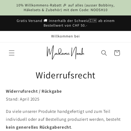
Direkt
10% Willkommens-Rabatt 🎉 auf alles (ausser Bobbiny,
zum
Häkelsets & Zubehör) mit dem Code: NOOSH10
Inhalt
Gratis Versand 🚚 innerhalb der Schweiz🇨🇭 ab einem
Bestellwert von CHF 50.-
Willkommen bei
Warenkorb
Widerrufsrecht
Widerrufsrecht / Rückgabe
Stand: April 2025
Da viele unserer Produkte handgefertigt und zum Teil
individuell oder auf Bestellung produziert werden, besteht
kein generelles Rückgaberecht
.