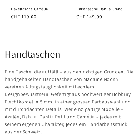
Häkeltasche Camélia
Häkeltasche Dahlia Grand
Normaler
CHF 119.00
Normaler
CHF 149.00
Preis
Preis
K
Handtaschen
a
Eine Tasche, die auffällt – aus den richtigen Gründen. Die
t
handgehäkelten Handtaschen von Madame Noosh
vereinen Alltagstauglichkeit mit echtem
e
Designbewusstsein. Gefertigt aus hochwertiger Bobbiny
g
Flechtkordel in 5 mm, in einer grossen Farbauswahl und
mit durchdachten Details: Vier einzigartige Modelle –
o
Azalée, Dahlia, Dahlia Petit und Camélia – jedes mit
seinem eigenen Charakter, jedes ein Handarbeitsstück
r
aus der Schweiz.