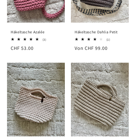
Häkeltasche Azalée
Häkeltasche Dahlia Petit
3
1
(3)
(1)
Bewertungen
Bewertungen
Normaler
CHF 53.00
Normaler
Von CHF 99.00
insgesamt
insgesamt
Preis
Preis