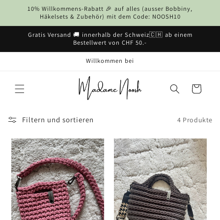
Direkt
10% Willkommens-Rabatt 🎉 auf alles (ausser Bobbiny,
zum
Häkelsets & Zubehör) mit dem Code: NOOSH10
Inhalt
Gratis Versand 🚚 innerhalb der Schweiz🇨🇭 ab einem
Bestellwert von CHF 50.-
Willkommen bei
Warenkorb
Filtern und sortieren
4 Produkte