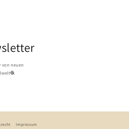
sletter
v von neuen
lwelt🧶
srecht
Impressum