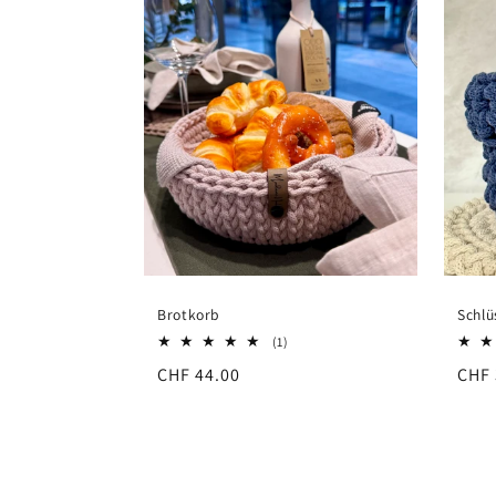
Brotkorb
Schlü
1
(1)
Bewertungen
Normaler
CHF 44.00
Norm
CHF 
insgesamt
Preis
Prei