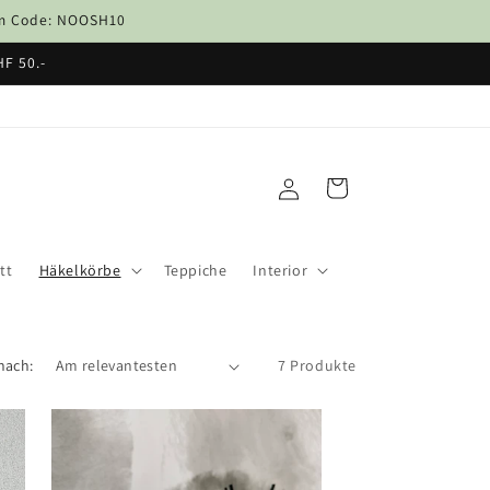
dem Code: NOOSH10
HF 50.-
Einloggen
Warenkorb
tt
Häkelkörbe
Teppiche
Interior
nach:
7 Produkte