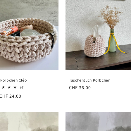
lkörbchen Cléo
Taschentuch Körbchen
Normaler
CHF 36.00
4
(4)
Bewertungen
Preis
aler
CHF 24.00
insgesamt
s