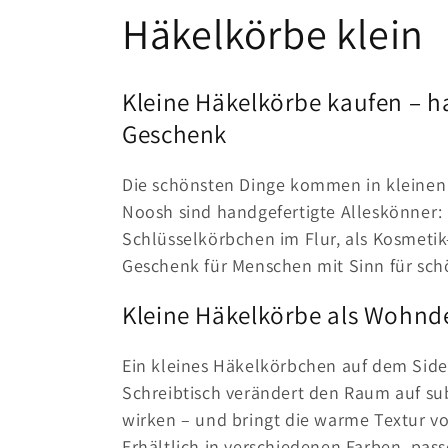
K
Häkelkörbe klein
a
Kleine Häkelkörbe kaufen – h
t
Geschenk
e
Die schönsten Dinge kommen in kleine
Noosh sind handgefertigte Alleskönner:
g
Schlüsselkörbchen im Flur, als Kosmeti
Geschenk für Menschen mit Sinn für schö
o
Kleine Häkelkörbe als Wohnd
r
Ein kleines Häkelkörbchen auf dem Si
Schreibtisch verändert den Raum auf subt
i
wirken – und bringt die warme Textur v
Erhältlich in verschiedenen Farben, pass