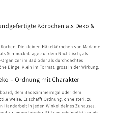
andgefertigte Körbchen als Deko &
n Körben. Die kleinen Häkelkörbchen von Madame
 als Schmuckablage auf dem Nachttisch, als
k-Organizer im Bad oder als durchdachtes
ne Dinge. Klein im Format, gross in der Wirkung.
eko – Ordnung mit Charakter
deboard, dem Badezimmerregal oder dem
ile Weise. Es schafft Ordnung, ohne steril zu
on Handarbeit in jeden Winkel deines Zuhauses.
end zu jedem Interior-Stil von minimalistisch bis