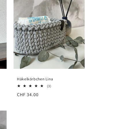
Häkelkörbchen Lina
3
(3)
Bewertungen
Normaler
CHF 34.00
insgesamt
Preis