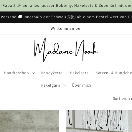
Rabatt 🎉 auf alles (ausser Bobbiny, Häkelsets & Zubehör) mit 
 Versand 🚚 innerhalb der Schweiz🇨🇭 ab einem Bestellwert von C
Willkommen bei
Handtaschen
Handykette
Häkelsets
Katzen- & Hundebe
Häkelgarn
Über mich
Sortieren 