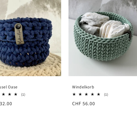
ssel Oase
Windelkorb
1
1
(1)
(1)
Bewertungen
Bewertungen
aler
32.00
Normaler
CHF 56.00
insgesamt
insgesamt
s
Preis