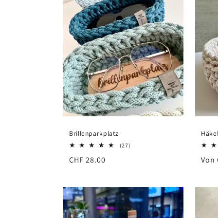
Brillenparkplatz
Häke
27
(27)
Bewertungen
Normaler
CHF 28.00
Norm
Von 
insgesamt
Preis
Prei