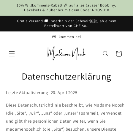
Direkt
10% Willkommens-Rabatt 🎉 auf alles (ausser Bobbiny,
zum
Häkelsets & Zubehör) mit dem Code: NOOSH10
Inhalt
Gratis Versand 🚚 innerhalb der Schweiz🇨🇭 ab einem
Bestellwert von CHF 50.-
Willkommen bei
Warenkorb
Datenschutzerklärung
Letzte Aktualisierung: 20. April 2025
Diese Datenschutzrichtlinie beschreibt, wie Madame Noosh
(die „Site“, „wir“, „uns“ oder „unser“) sammelt, verwendet
und gibt Ihre persönlichen Daten weiter, wenn Sie
madamenoosh.ch (die „Site“) besuchen, unsere Dienste