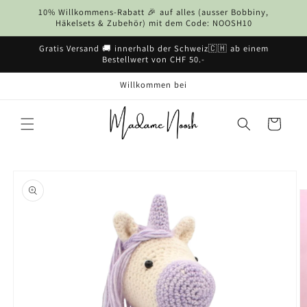
Direkt
10% Willkommens-Rabatt 🎉 auf alles (ausser Bobbiny,
zum
Häkelsets & Zubehör) mit dem Code: NOOSH10
Inhalt
Gratis Versand 🚚 innerhalb der Schweiz🇨🇭 ab einem
Bestellwert von CHF 50.-
Willkommen bei
Warenkorb
u
oduktinformationen
ringen