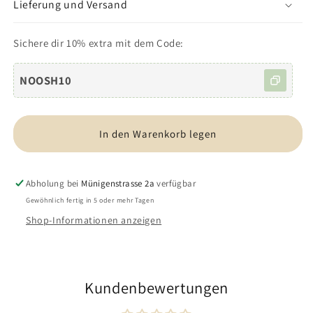
für
für
Lieferung und Versand
DIY
DIY
Häkelset
Häkelset
Sichere dir 10% extra mit dem Code:
-
-
Dolly
Dolly
Unicorn
Unicorn
NOOSH10
In den Warenkorb legen
Abholung bei
Münigenstrasse 2a
verfügbar
Gewöhnlich fertig in 5 oder mehr Tagen
Shop-Informationen anzeigen
Kundenbewertungen