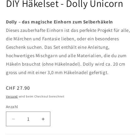
DIY Häkelset - Dolly Unicorn
Dolly – das magische Einhorn zum Selberhäkeln
Dieses zauberhafte Einhorn ist das perfekte Projekt für alle,
die Märchen und Fantasie lieben, oder ein besonderes
Geschenk suchen. Das Set enthält eine Anleitung,
hochwertiges Mischgarn und alle Materialien, die du zum
Häkeln brauchst (ohne Häkelnadel). Dolly wird ca. 20 cm
gross und mit einer 3,0 mm Häkelnadel gefertigt.
Normaler
CHF 27.90
Preis
Versand
wird beim Checkout berechnet
Anzahl
Verringere
Erhöhe
die
die
Menge
Menge