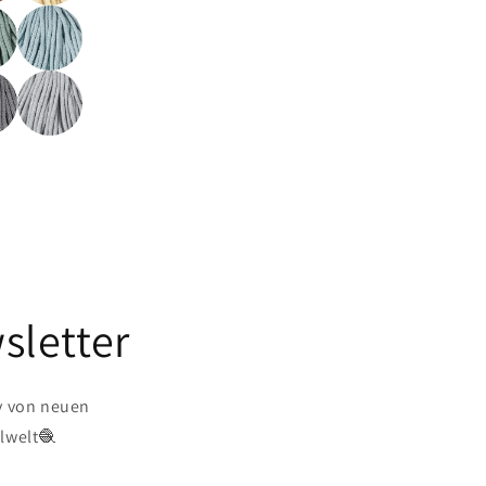
sletter
v von neuen
lwelt🧶