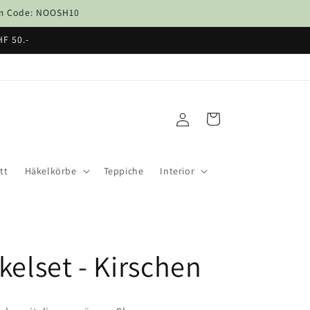
dem Code: NOOSH10
HF 50.-
Einloggen
Warenkorb
tt
Häkelkörbe
Teppiche
Interior
kelset - Kirschen