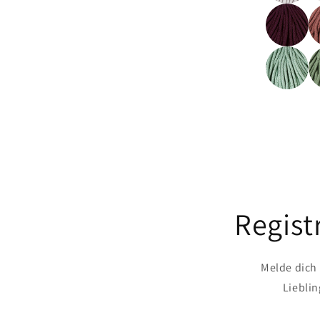
Regist
Melde dich
Liebli