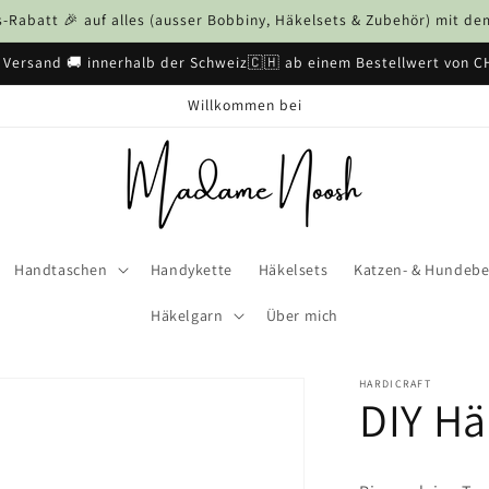
Rabatt 🎉 auf alles (ausser Bobbiny, Häkelsets & Zubehör) mit 
 Versand 🚚 innerhalb der Schweiz🇨🇭 ab einem Bestellwert von C
Willkommen bei
Handtaschen
Handykette
Häkelsets
Katzen- & Hundebe
Häkelgarn
Über mich
HARDICRAFT
DIY Hä