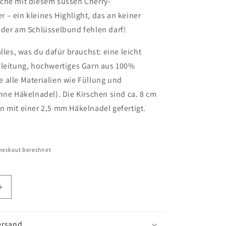
che mit diesem süssen Cherry-
– ein kleines Highlight, das an keiner
oder am Schlüsselbund fehlen darf!
alles, was du dafür brauchst: eine leicht
nleitung, hochwertiges Garn aus 100%
 alle Materialien wie Füllung und
hne Häkelnadel). Die Kirschen sind ca. 8 cm
 mit einer 2,5 mm Häkelnadel gefertigt.
heckout berechnet
Erhöhe
die
Menge
für
ersand