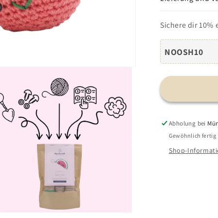
DIY
Häkelset
Sichere dir 10% 
-
Kirschen
NOOSH10
Abholung bei
Mün
Gewöhnlich fertig
Shop-Informati