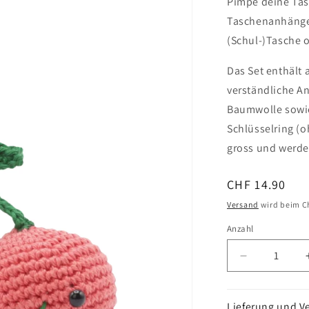
Pimpe deine Tas
Taschenanhänger 
(Schul-)Tasche 
Das Set enthält 
verständliche A
Baumwolle sowie
Schlüsselring (o
gross und werden
Normaler
CHF 14.90
Preis
Versand
wird beim C
Anzahl
Verringere
die
Menge
für
Lieferung und V