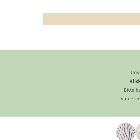
Unse
Klic
Bitte b
variiere