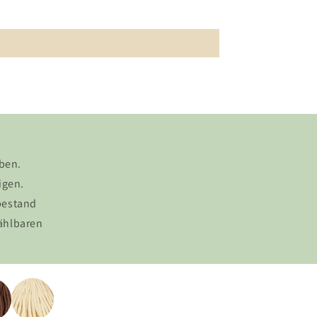
rben.
igen.
rbestand
wählbaren