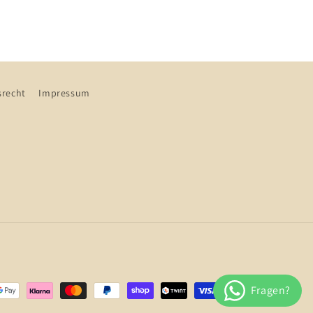
srecht
Impressum
oden