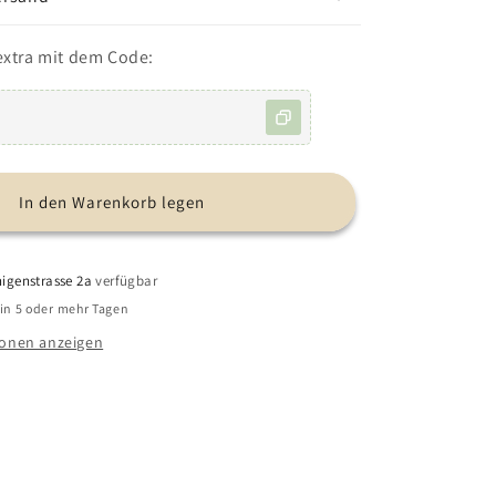
DIY
Häkelset
extra mit dem Code:
-
Kirschen
In den Warenkorb legen
igenstrasse 2a
verfügbar
 in 5 oder mehr Tagen
onen anzeigen