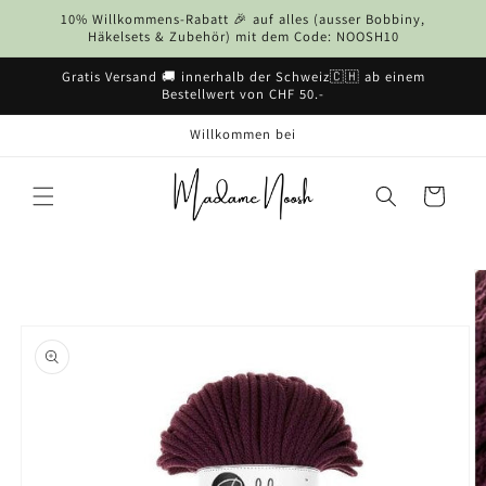
Direkt
10% Willkommens-Rabatt 🎉 auf alles (ausser Bobbiny,
zum
Häkelsets & Zubehör) mit dem Code: NOOSH10
Inhalt
Gratis Versand 🚚 innerhalb der Schweiz🇨🇭 ab einem
Bestellwert von CHF 50.-
Willkommen bei
Warenkorb
u
oduktinformationen
ringen