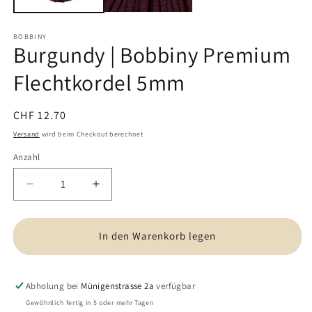
BOBBINY
Burgundy | Bobbiny Premium
Flechtkordel 5mm
Normaler
CHF 12.70
Preis
Versand
wird beim Checkout berechnet
Anzahl
Verringere
Erhöhe
die
die
Menge
Menge
für
für
In den Warenkorb legen
Burgundy
Burgundy
|
|
Bobbiny
Bobbiny
Abholung bei
Münigenstrasse 2a
verfügbar
Premium
Premium
Gewöhnlich fertig in 5 oder mehr Tagen
Flechtkordel
Flechtkordel